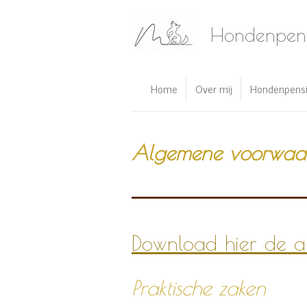
Ga
Hondenpensi
direct
naar
de
hoofdinhoud
Home
Over mij
Hondenpens
Algemene voorwaa
Download hier de 
Praktische zaken