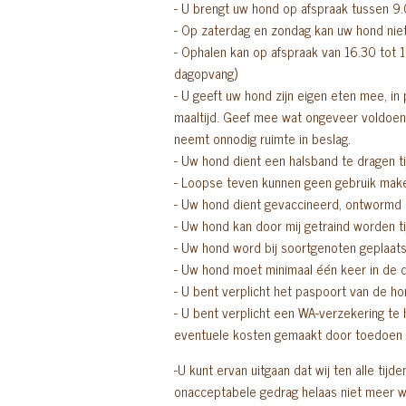
- U brengt uw hond op afspraak tussen 9
- Op zaterdag en zondag kan uw hond nie
- Ophalen kan op afspraak van 16.30 tot 1
dagopvang)
- U geeft uw hond zijn eigen eten mee, in 
maaltijd. Geef mee wat ongeveer voldoend
neemt onnodig ruimte in beslag.
- Uw hond dient een halsband te dragen tij
- Loopse teven kunnen geen gebruik mak
- Uw hond dient gevaccineerd, ontwormd e
- Uw hond kan door mij getraind worden tij
- Uw hond word bij soortgenoten geplaats
- Uw hond moet minimaal één keer in de 
- U bent verplicht het paspoort van de hond
- U bent verplicht een WA-verzekering te 
eventuele kosten gemaakt door toedoen 
-U kunt ervan uitgaan dat wij ten alle ti
onacceptabele gedrag helaas niet meer 