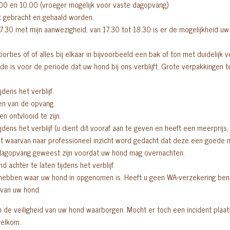
.00 en 10.00 (vroeger mogelijk voor vaste dagopvang)
t gebracht en gehaald worden.
7.30 met mijn aanwezigheid, van 17.30 tot 18.30 is er de mogelijkheid uw 
porties of of alles bij elkaar in bijvoorbeeld een bak of ton met duidelijk
e is voor de periode dat uw hond bij ons verblijft. Grote verpakkingen 
dens het verblijf.
en van de opvang.
n ontvlooid te zijn.
dens het verblijf (u dient dit vooraf aan te geven en heeft een meerprijs,
t waarvan naar professioneel inzicht word gedacht dat deze een goede m
dagopvang geweest zijn voordat uw hond mag overnachten.
 achter te laten tijdens het verblijf.
hebben waar uw hond in opgenomen is. Heeft u geen WA-verzekering bent u
van uw hond.
jden de veiligheid van uw hond waarborgen. Mocht er toch een incident plaa
welkom.