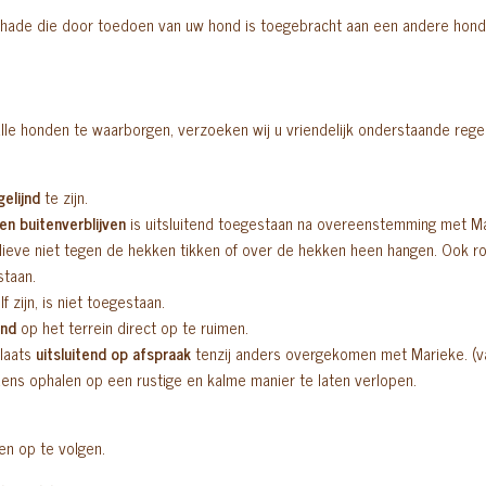
schade die door toedoen van uw hond is toegebracht aan een andere hond. 
 alle honden te waarborgen, verzoeken wij u vriendelijk onderstaande reg
ngelijnd
te zijn.
en buitenverblijven
is uitsluitend toegestaan na overeenstemming met Ma
ieve niet tegen de hekken tikken of over de hekken heen hangen. Ook roe
staan.
f zijn, is niet toegestaan.
ond
op het terrein direct op te ruimen.
plaats
uitsluitend op afspraak
tenzij anders overgekomen met Marieke. (v
jdens ophalen op een rustige en kalme manier te laten verlopen.
gen op te volgen.