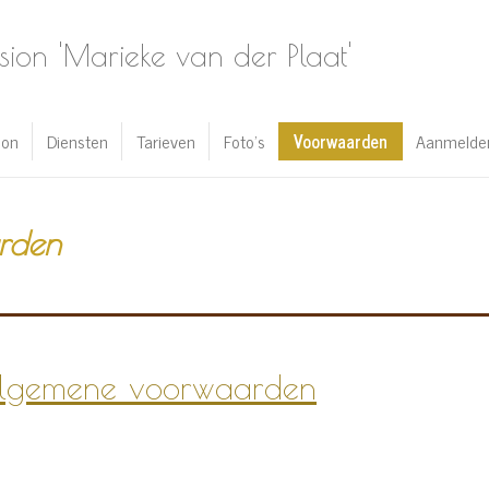
on 'Marieke van der Plaat'
ion
Diensten
Tarieven
Foto's
Voorwaarden
Aanmelde
rden
algemene voorwaarden