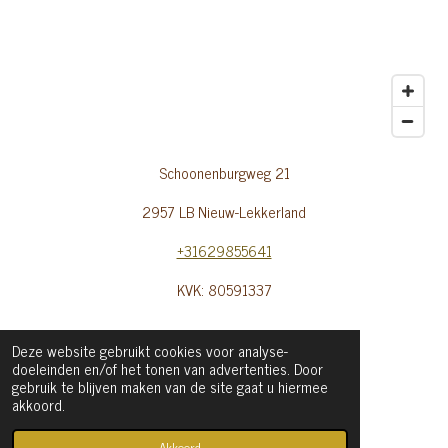
Schoonenburgweg 21
2957 LB Nieuw-Lekkerland
+31629855641
KVK: 80591337
Deze website gebruikt cookies voor analyse-
doeleinden en/of het tonen van advertenties. Door
TOP
gebruik te blijven maken van de site gaat u hiermee
akkoord.
© 2020 - 2026
mariekevanderplaat.nl
Akkoord